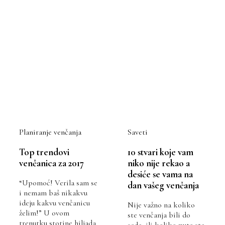
Planiranje venčanja
Saveti
Top trendovi
10 stvari koje vam
venčanica za 2017
niko nije rekao a
desiće se vama na
“Upomoć! Verila sam se
dan vašeg venčanja
i nemam baš nikakvu
ideju kakvu venčanicu
Nije važno na koliko
želim!” U ovom
ste venčanja bili do
trenutku stotine hiljada