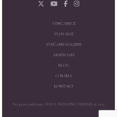
VENČANICE
PLUS SIZE
SVEČANE HALJINE
AKSESOARI
BLOG
O NAMA
KONTAKT
Sva prava zadržana. ODIVA WEDDING DRESSES © 2025