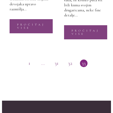
sada, ili koliko puta ste
devojaka upravo
bili kuma svojim
razmišlja...
drugaricama, neke fine
detalje...
PROČITAJ
VIŠE
PROČITAJ
VIŠE
1
…
31
32
33