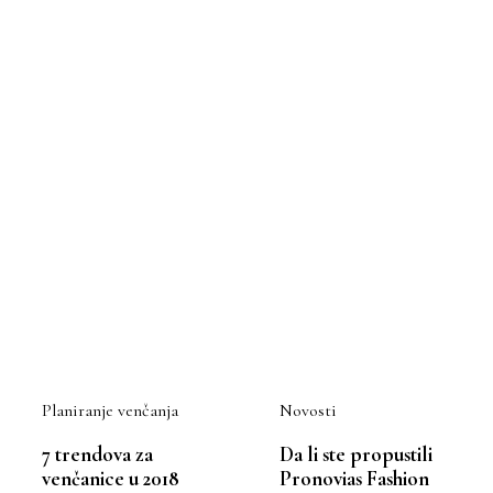
Planiranje venčanja
Novosti
7 trendova za
Da li ste propustili
venčanice u 2018
Pronovias Fashion