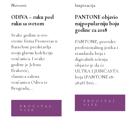
Novosti
Inspiracija
ODIVA – ruku pod
PANTONE objavio
ruku sa svetom
najpopularniju boju
godine za 2018
Svake godine u ovo
vreme firma Pronovias u
PANTONE, provider
Barseloni predstavlja
profesionalnog jezika i
svoju glavnu kolekciju
standarda boja i
venčanica. I svake
digitalnih rešenja
godine je Jelena
objavio je da će
Eraković,
ULTRA LJUBIČASTA
vlasnica salona
boja (PANTONE 18-
venčanica Odiva iz
3838) biti...
Beograda,...
PROČITAJ
VIŠE
PROČITAJ
VIŠE