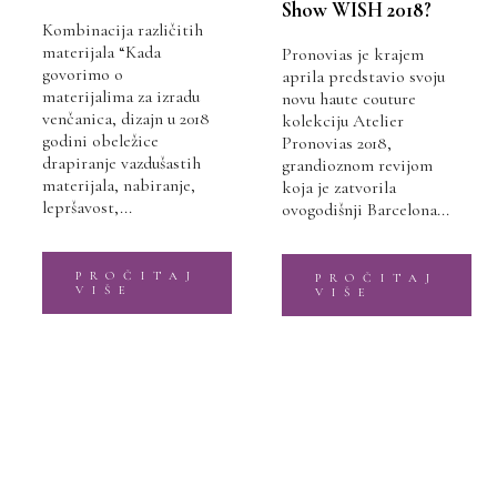
Show WISH 2018?
Kombinacija različitih
materijala “Kada
Pronovias je krajem
govorimo o
aprila predstavio svoju
materijalima za izradu
novu haute couture
venčanica, dizajn u 2018
kolekciju Atelier
godini obeležice
Pronovias 2018,
drapiranje vazdušastih
grandioznom revijom
materijala, nabiranje,
koja je zatvorila
lepršavost,...
ovogodišnji Barcelona...
PROČITAJ
PROČITAJ
VIŠE
VIŠE