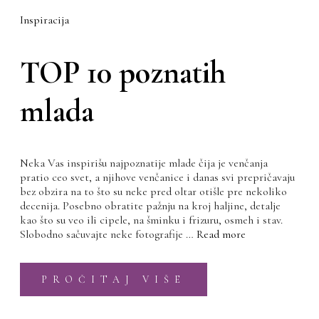
Inspiracija
TOP 10 poznatih
mlada
Neka Vas inspirišu najpoznatije mlade čija je venčanja
pratio ceo svet, a njihove venčanice i danas svi prepričavaju
bez obzira na to što su neke pred oltar otišle pre nekoliko
decenija. Posebno obratite pažnju na kroj haljine, detalje
kao što su veo ili cipele, na šminku i frizuru, osmeh i stav.
Slobodno sačuvajte neke fotografije …
Read more
PROČITAJ VIŠE