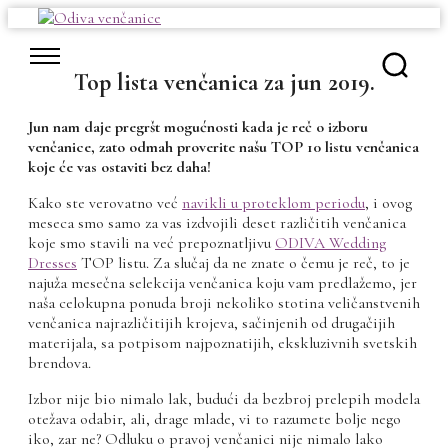
Skip
to
content
Top lista venčanica za jun 2019.
Jun nam daje pregršt mogućnosti kada je reč o izboru
venčanice, zato odmah proverite našu TOP 10 listu venčanica
koje će vas ostaviti bez daha!
Kako ste verovatno već
navikli u proteklom periodu
, i ovog
meseca smo samo za vas izdvojili deset različitih venčanica
koje smo stavili na već prepoznatljivu
ODIVA Wedding
Dresses
TOP listu. Za slučaj da ne znate o čemu je reč, to je
najuža mesečna selekcija venčanica koju vam predlažemo, jer
naša celokupna ponuda broji nekoliko stotina veličanstvenih
venčanica najrazličitijih krojeva, sačinjenih od drugačijih
materijala, sa potpisom najpoznatijih, ekskluzivnih svetskih
brendova.
Izbor nije bio nimalo lak, budući da bezbroj prelepih modela
otežava odabir, ali, drage mlade, vi to razumete bolje nego
iko, zar ne? Odluku o pravoj venčanici nije nimalo lako