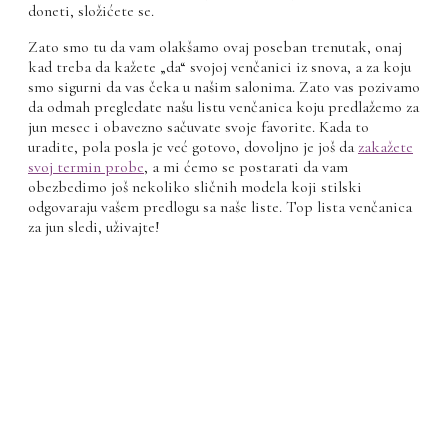
doneti, složićete se.
Zato smo tu da vam olakšamo ovaj poseban trenutak, onaj
kad treba da kažete „da“ svojoj venčanici iz snova, a za koju
smo sigurni da vas čeka u našim salonima. Zato vas pozivamo
da odmah pregledate našu listu venčanica koju predlažemo za
jun mesec i obavezno sačuvate svoje favorite. Kada to
uradite, pola posla je već gotovo, dovoljno je još da
zakažete
svoj termin probe
, a mi ćemo se postarati da vam
obezbedimo još nekoliko sličnih modela koji stilski
odgovaraju vašem predlogu sa naše liste. Top lista venčanica
za jun sledi, uživajte!