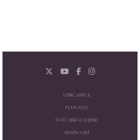
VENČANICE
PLUS SIZE
SVEČANE HALJINE
AKSESOARI