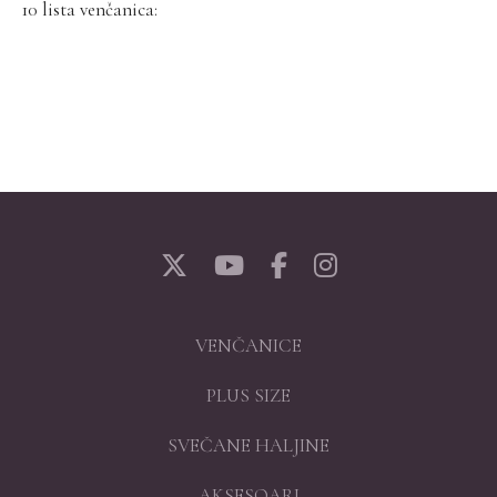
10 lista venčanica:
VENČANICE
PLUS SIZE
SVEČANE HALJINE
AKSESOARI