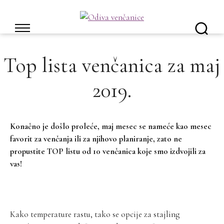
Skip
to
content
Top lista venčanica za maj
2019.
Konačno je došlo proleće, maj mesec se nameće kao mesec
favorit za venčanja ili za njihovo planiranje, zato ne
propustite TOP listu od 10 venčanica koje smo izdvojili za
vas!
Kako temperature rastu, tako se opcije za stajling