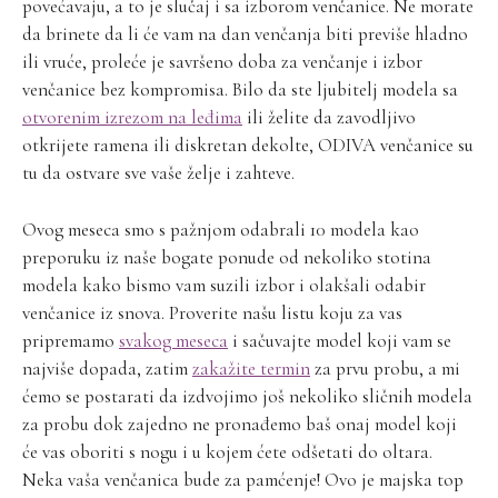
povećavaju, a to je slučaj i sa izborom venčanice. Ne morate
da brinete da li će vam na dan venčanja biti previše hladno
ili vruće, proleće je savršeno doba za venčanje i izbor
venčanice bez kompromisa. Bilo da ste ljubitelj modela sa
otvorenim izrezom na leđima
ili želite da zavodljivo
otkrijete ramena ili diskretan dekolte, ODIVA venčanice su
tu da ostvare sve vaše želje i zahteve.
Ovog meseca smo s pažnjom odabrali 10 modela kao
preporuku iz naše bogate ponude od nekoliko stotina
modela kako bismo vam suzili izbor i olakšali odabir
venčanice iz snova. Proverite našu listu koju za vas
pripremamo
svakog meseca
i sačuvajte model koji vam se
najviše dopada, zatim
zakažite termin
za prvu probu, a mi
ćemo se postarati da izdvojimo još nekoliko sličnih modela
za probu dok zajedno ne pronađemo baš onaj model koji
će vas oboriti s nogu i u kojem ćete odšetati do oltara.
Neka vaša venčanica bude za pamćenje! Ovo je majska top