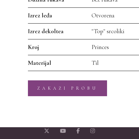
Izrez leđa
Otvorena
Izrez dekoltea
"Top" srcoliki
Kroj
Princes
Materijal
Til
ZAKAŽI PROBU