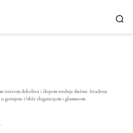
im izrezom dekoltea i šlepom srednje dužine. Izrađena
ke u gornjem. Odiše elegancijom i glamurom.