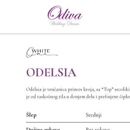
ODELSIA
Odelsia je venčanica princes kroja, sa “Top” srcolik
je od raskošnog tila u donjem delu i prefinjene čip
Šlep
Srednji
Dužina rukava
Bez rukava