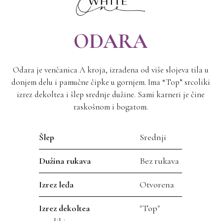
ODARA
Odara je venčanica A kroja, izrađena od više slojeva tila u
donjem delu i pamučne čipke u gornjem. Ima “Top” srcoliki
izrez dekoltea i šlep srednje dužine. Sami karneri je čine
raskošnom i bogatom.
Šlep
Srednji
Dužina rukava
Bez rukava
Izrez leđa
Otvorena
Izrez dekoltea
"Top"