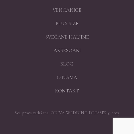
VENČANICE
PLUS SIZE
SVEČANE HALJINE
AKSESOARI
BLOG
O NAMA
KONTAKT
Sva prava zadržana. ODIVA WEDDING DRESSES © 2025