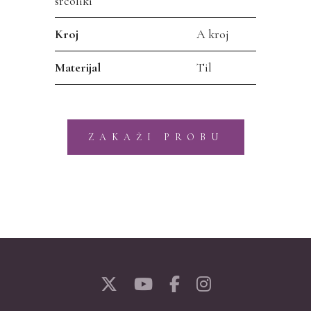
srcoliki
Kroj
A kroj
Materijal
Til
ZAKAŽI PROBU