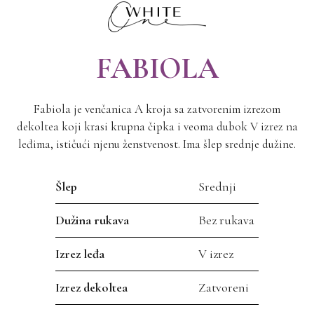
FABIOLA
Fabiola je venčanica A kroja sa zatvorenim izrezom
dekoltea koji krasi krupna čipka i veoma dubok V izrez na
leđima, ističući njenu ženstvenost. Ima šlep srednje dužine.
Šlep
Srednji
Dužina rukava
Bez rukava
Izrez leđa
V izrez
Izrez dekoltea
Zatvoreni