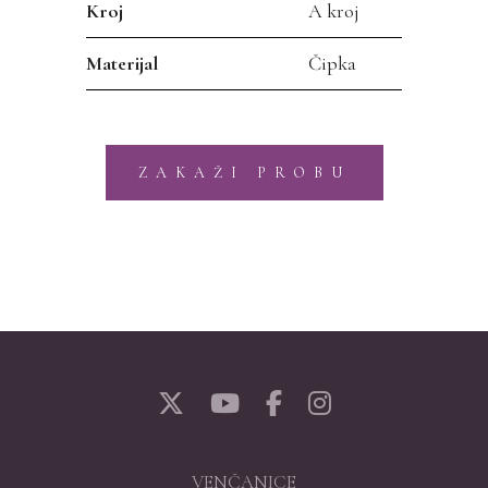
Kroj
A kroj
Materijal
Čipka
ZAKAŽI PROBU
VENČANICE