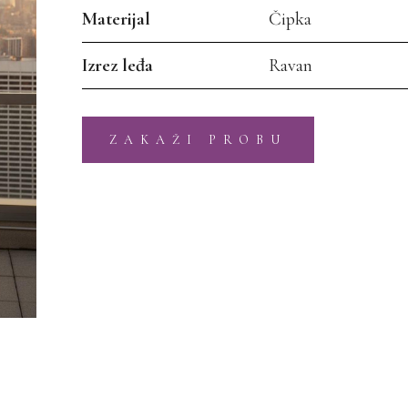
Materijal
Čipka
Izrez leđa
Ravan
ZAKAŽI PROBU