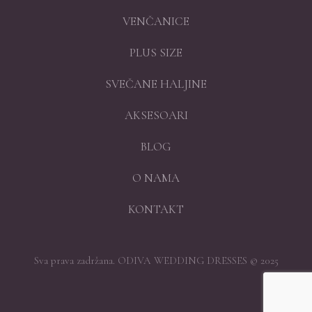
VENČANICE
PLUS SIZE
SVEČANE HALJINE
AKSESOARI
BLOG
O NAMA
KONTAKT
Sva prava zadržana. ODIVA WEDDING DRESSES © 2025