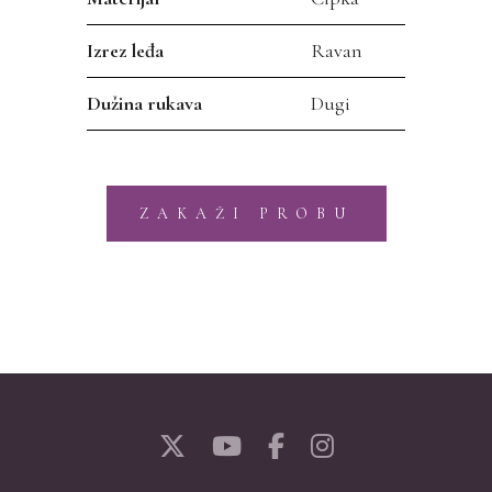
Izrez leđa
Ravan
Dužina rukava
Dugi
ZAKAŽI PROBU