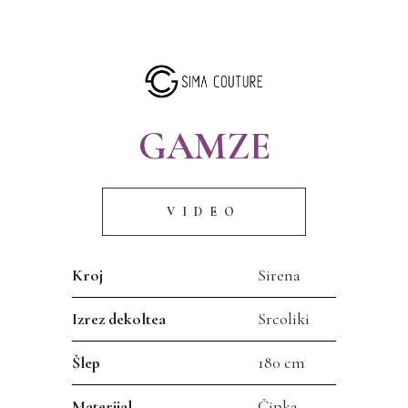
GAMZE
VIDEO
Kroj
Sirena
Izrez dekoltea
Srcoliki
Šlep
180 cm
Materijal
Čipka