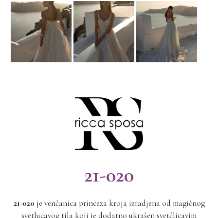
21-020
21-020
je venčanica princeza kroja izradjena od magičnog
svetlucavog tila koji je dodatno ukrašen svetčlicavim