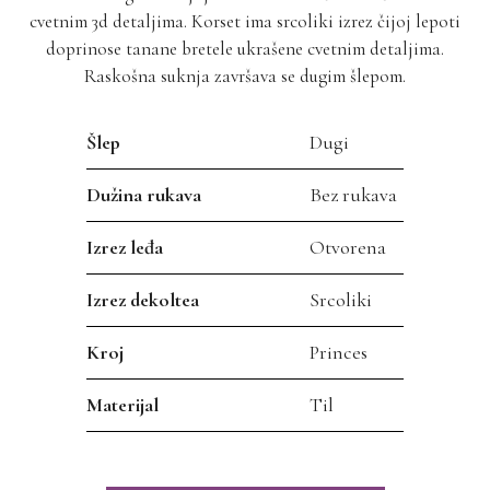
cvetnim 3d detaljima. Korset ima srcoliki izrez čijoj lepoti
doprinose tanane bretele ukrašene cvetnim detaljima.
Raskošna suknja završava se dugim šlepom.
Šlep
Dugi
Dužina rukava
Bez rukava
Izrez leđa
Otvorena
Izrez dekoltea
Srcoliki
Kroj
Princes
Materijal
Til