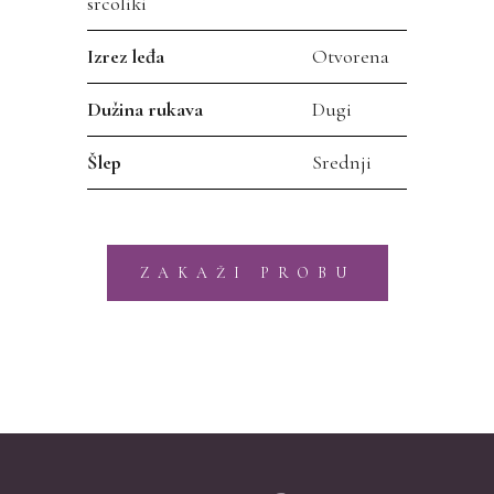
srcoliki
Izrez leđa
Otvorena
Dužina rukava
Dugi
Šlep
Srednji
ZAKAŽI PROBU