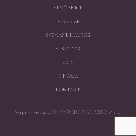
VENČANICE
PLUS SIZE
SVEČANE HALJINE
AKSESOARI
BLOG
O NAMA
KONTAKT
Sva prava zadržana. ODIVA WEDDING DRESSES © 2025