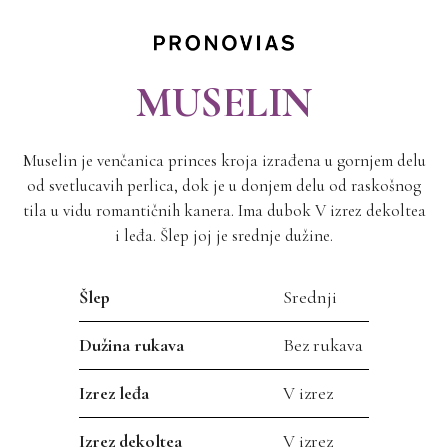
MUSELIN
Muselin je venčanica princes kroja izrađena u gornjem delu
od svetlucavih perlica, dok je u donjem delu od raskošnog
tila u vidu romantičnih kanera. Ima dubok V izrez dekoltea
i leđa. Šlep joj je srednje dužine.
Šlep
Srednji
Dužina rukava
Bez rukava
Izrez leđa
V izrez
Izrez dekoltea
V izrez