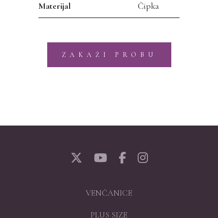
Materijal
Čipka
ZAKAŽI PROBU
VENČANICE
PLUS SIZE