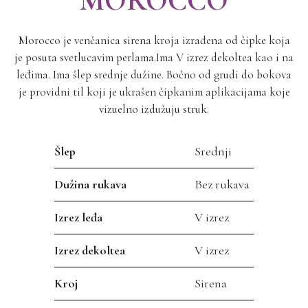
MOROCCO
Morocco je venčanica sirena kroja izrađena od čipke koja
je posuta svetlucavim perlama.Ima V izrez dekoltea kao i na
leđima. Ima šlep srednje dužine. Bočno od grudi do bokova
je providni til koji je ukrašen čipkanim aplikacijama koje
vizuelno izdužuju struk.
Šlep
Srednji
Dužina rukava
Bez rukava
Izrez leđa
V izrez
Izrez dekoltea
V izrez
Kroj
Sirena