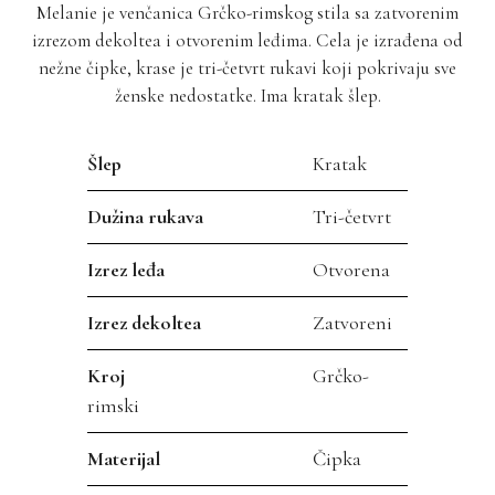
Melanie je venčanica Grčko-rimskog stila sa zatvorenim
izrezom dekoltea i otvorenim leđima. Cela je izrađena od
nežne čipke, krase je tri-četvrt rukavi koji pokrivaju sve
ženske nedostatke. Ima kratak šlep.
Šlep
Kratak
Dužina rukava
Tri-četvrt
Izrez leđa
Otvorena
Izrez dekoltea
Zatvoreni
Kroj
Grčko-
rimski
Materijal
Čipka