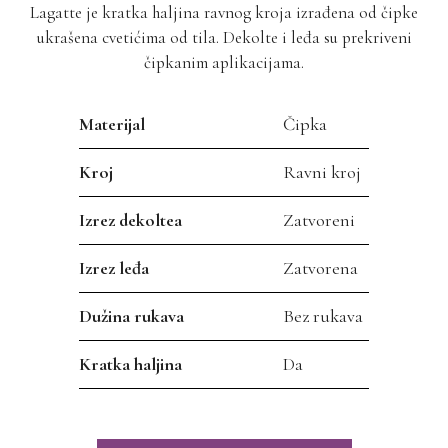
Lagatte je kratka haljina ravnog kroja izrađena od čipke
ukrašena cvetićima od tila. Dekolte i leđa su prekriveni
čipkanim aplikacijama.
Materijal
Čipka
Kroj
Ravni kroj
Izrez dekoltea
Zatvoreni
Izrez leđa
Zatvorena
Dužina rukava
Bez rukava
Kratka haljina
Da