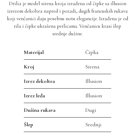
Drilia je model sirena kroja izrađena od čipke sa illusion
izrezom dekoltea napred i pozadi, dugih francuskih rukava
koji venčanici daju posebnu notu elegancije. Izrađena je od
tila i čipke ukrašena perlicama. Venčanicu krasi šlep
srednje dužine.
Materijal
Čipka
Kroj
Sirena
Izrez dekoltea
Illusion
Izrez leđa
Illusion
Dužina rukava
Dugi
Šlep
Srednji