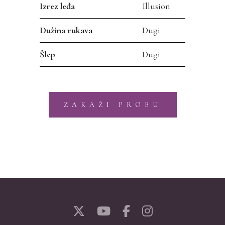
Izrez leđa
Illusion
Dužina rukava
Dugi
Šlep
Dugi
ZAKAŽI PROBU