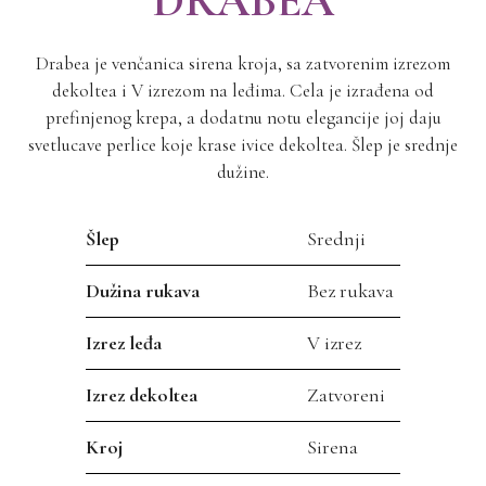
DRABEA
Drabea je venčanica sirena kroja, sa zatvorenim izrezom
dekoltea i V izrezom na leđima. Cela je izrađena od
prefinjenog krepa, a dodatnu notu elegancije joj daju
svetlucave perlice koje krase ivice dekoltea. Šlep je srednje
dužine.
Šlep
Srednji
Dužina rukava
Bez rukava
Izrez leđa
V izrez
Izrez dekoltea
Zatvoreni
Kroj
Sirena