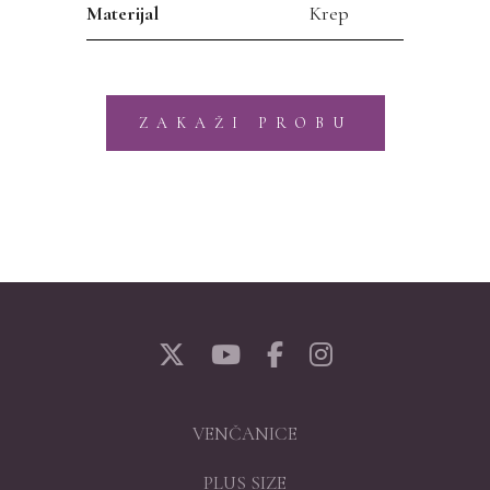
Materijal
Krep
ZAKAŽI PROBU
VENČANICE
PLUS SIZE