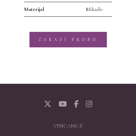
Materijal
Mikado
ZAKAŽI PROBU
VENČANICE