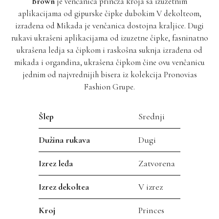
Brown
je venčanica princza kroja sa izuzetnim
aplikacijama od gipurske čipke dubokim V dekolteom,
izrađena od Mikada je venčanica dostojna kraljice. Dugi
rukavi ukrašeni aplikacijama od izuzetne čipke, fasninatno
ukrašena ledja sa čipkom i raskošna suknja izrađena od
mikada i organdina, ukrašena čipkom čine ovu venčanicu
jednim od najvrednijih bisera iz kolekcija Pronovias
Fashion Grupe.
Šlep
Srednji
Dužina rukava
Dugi
Izrez leđa
Zatvorena
Izrez dekoltea
V izrez
Kroj
Princes