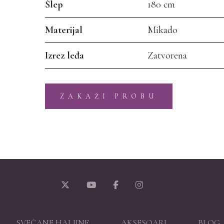
Šlep
180 cm
Materijal
Mikado
Izrez leđa
Zatvorena
ZAKAŽI PROBU
SVEČANE HALJINE
AKSESOARI
BLOG