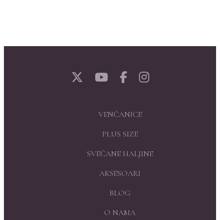
VENČANICE
PLUS SIZE
SVEČANE HALJINE
AKSESOARI
BLOG
O NAMA