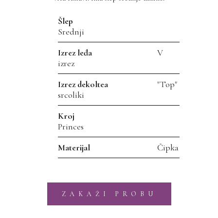
Šlep
Srednji
Izrez leđa
V
izrez
Izrez dekoltea
"Top"
srcoliki
Kroj
Princes
Materijal
Čipka
ZAKAŽI PROBU