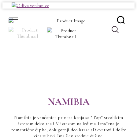
Skip
to
content
NAMIBIA
Namibia je venčanica princes kroja sa “Top” srcolikim
izrezom dekoltea i V izrezom na leđima. Izrađena je
romantične čipke, dok gornji deo krase 3D cvetovi i dolče
vita rukavi. Ima šlep srednje dužine.