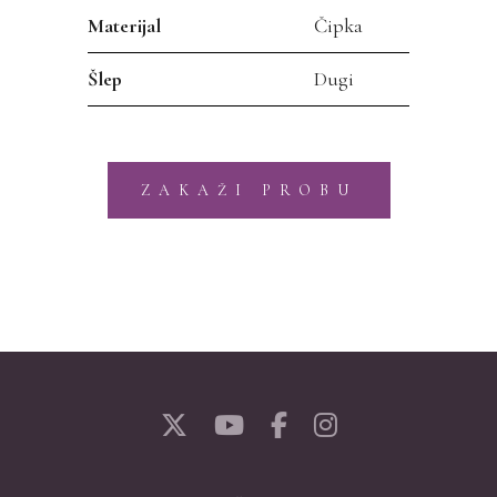
Materijal
Čipka
Šlep
Dugi
ZAKAŽI PROBU