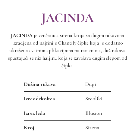
JACINDA
JACINDA
je venčanica sirena kroja sa dugim rukavima
izradjena od najfinije Chantily čipke koja je dodatno
ukrašena cvetnim aplikacijama na ramenima, duž rukava
spuštajući se niz haljinu koja se završava dugim šlepom od
čipke.
Dužina rukava
Dugi
Izrez dekoltea
Srcoliki
Izrez leđa
Illusion
Kroj
Sirena