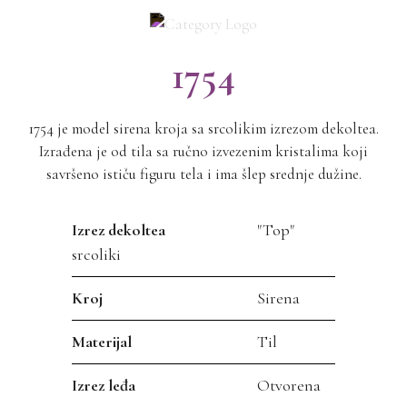
1754
1754 je model sirena kroja sa srcolikim izrezom dekoltea.
Izrađena je od tila sa ručno izvezenim kristalima koji
savršeno ističu figuru tela i ima šlep srednje dužine.
Izrez dekoltea
"Top"
srcoliki
Kroj
Sirena
Materijal
Til
Izrez leđa
Otvorena