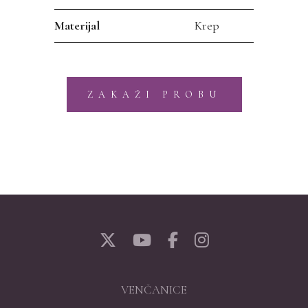
Materijal
Krep
ZAKAŽI PROBU
VENČANICE