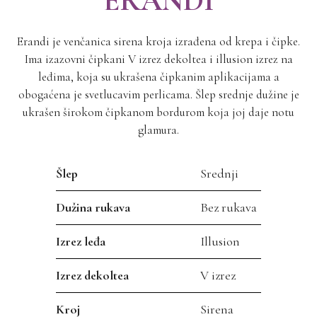
ERANDI
Erandi je venčanica sirena kroja izrađena od krepa i čipke.
Ima izazovni čipkani V izrez dekoltea i illusion izrez na
leđima, koja su ukrašena čipkanim aplikacijama a
obogaćena je svetlucavim perlicama. Šlep srednje dužine je
ukrašen širokom čipkanom bordurom koja joj daje notu
glamura.
Šlep
Srednji
Dužina rukava
Bez rukava
Izrez leđa
Illusion
Izrez dekoltea
V izrez
Kroj
Sirena