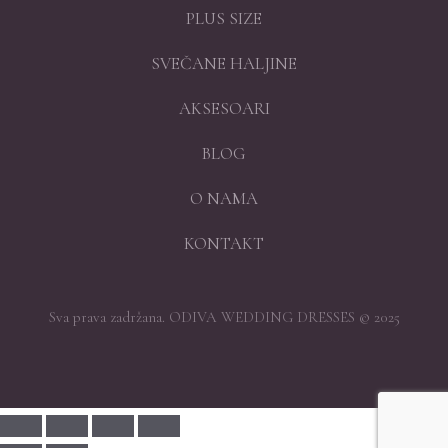
PLUS SIZE
SVEČANE HALJINE
AKSESOARI
BLOG
O NAMA
KONTAKT
Sva prava zadržana. ODIVA WEDDING DRESSES © 2025