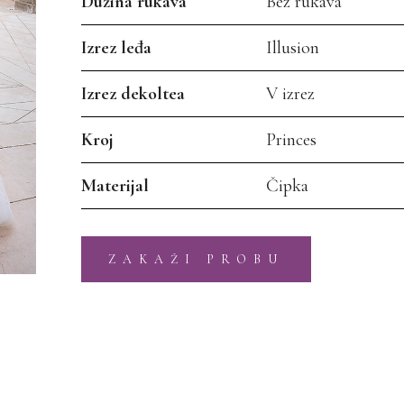
Dužina rukava
Bez rukava
Izrez leđa
Illusion
Izrez dekoltea
V izrez
Kroj
Princes
Materijal
Čipka
ZAKAŽI PROBU