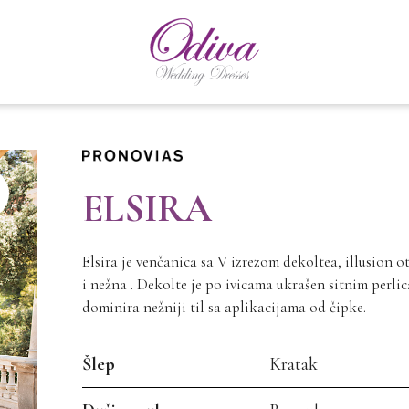
ELSIRA
Elsira je venčanica sa V izrezom dekoltea, illusion 
i nežna . Dekolte je po ivicama ukrašen sitnim perli
dominira nežniji til sa aplikacijama od čipke.
Šlep
Kratak