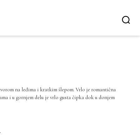
otvorom na leđima i kratkim šlepom. Vrlo je romantična
cama i u gornjem delu je vrlo gusta čipka dok u donjem