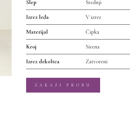
Šlep
Srednji
Izrez leđa
V izrez
Materijal
Čipka
Kroj
Sirena
Izrez dekoltea
Zatvoreni
ZAKAŽI PROBU