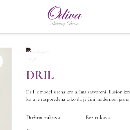
DRIL
Dril je model sirena kroja. Ima zatvoreni illusion izr
koja je raspoređena tako da je čini modernom jasno is
Dužina rukava
Bez rukava