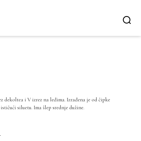
ez dekoltea i V izrez na leđima. Izrađena je od čipke
tičući siluetu. Ima šlep srednje dužine.