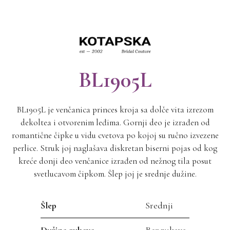
BL1905L
BL1905L je venčanica princes kroja sa dolče vita izrezom
dekoltea i otvorenim leđima. Gornji deo je izrađen od
romantične čipke u vidu cvetova po kojoj su ručno izvezene
perlice. Struk joj naglašava diskretan biserni pojas od kog
kreće donji deo venčanice izrađen od nežnog tila posut
svetlucavom čipkom. Šlep joj je srednje dužine.
Šlep
Srednji
Dužina rukava
Bez rukava