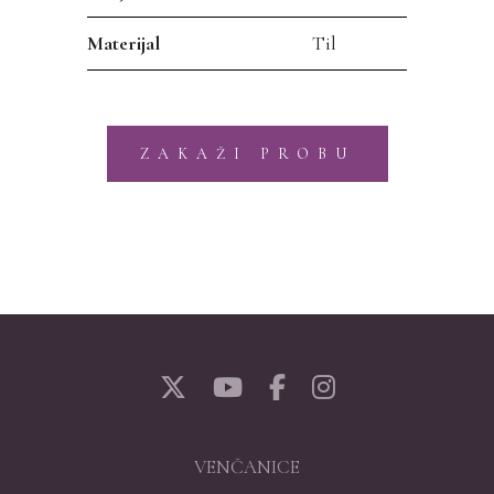
Materijal
Til
ZAKAŽI PROBU
VENČANICE