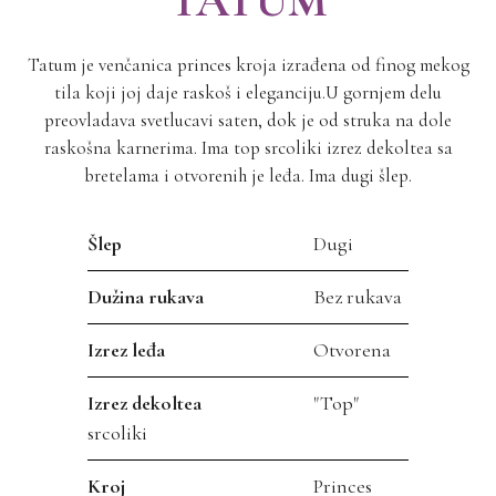
TATUM
Tatum je venčanica princes kroja izrađena od finog mekog
tila koji joj daje raskoš i eleganciju.U gornjem delu
preovladava svetlucavi saten, dok je od struka na dole
raskošna karnerima. Ima top srcoliki izrez dekoltea sa
bretelama i otvorenih je leđa. Ima dugi šlep.
Šlep
Dugi
Dužina rukava
Bez rukava
Izrez leđa
Otvorena
Izrez dekoltea
"Top"
srcoliki
Kroj
Princes