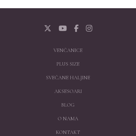
VENČANICE
PLUS SIZE
SVEČANE HALJINE
AKSESOARI
BLOG
O NAMA
KONTAKT