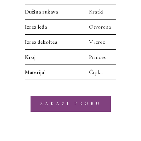
Dužina rukava
Kratki
Izrez leđa
Otvorena
Izrez dekoltea
V izrez
Kroj
Princes
Materijal
Čipka
ZAKAŽI PROBU