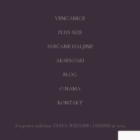
VENČANICE
PLUS SIZE
SVEČANE HALJINE
AKSESOARI
BLOG
O NAMA
KONTAKT
Sva prava zadržana. ODIVA WEDDING DRESSES © 2025