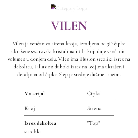
VILEN
Vilen je venčanica sirena kroja, izradjena od 3D čipke
ukrašene swarovski kristalima i tila koji daje venčanici
volumen u donjem delu. Vilen ima illusion srcoliki izrez na
dekolteu, i illusion duboki izrez na ledjima ukrašen i
detaljima od čipke. Šlep je srednje dužine 1 metar.
Materijal
Čipka
Kroj
Sirena
Izrez dekoltea
"Top"
srcoliki