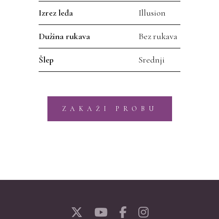
Izrez leđa
Illusion
Dužina rukava
Bez rukava
Šlep
Srednji
ZAKAŽI PROBU