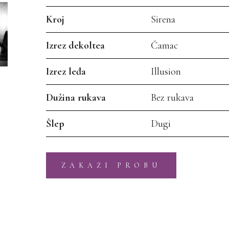
Kroj
Sirena
Izrez dekoltea
Čamac
Izrez leđa
Illusion
Dužina rukava
Bez rukava
Šlep
Dugi
ZAKAŽI PROBU