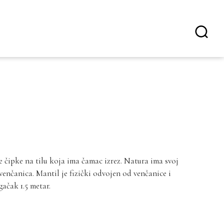
 čipke na tilu koja ima čamac izrez. Natura ima svoj
venčanica. Mantil je fizički odvojen od venčanice i
ačak 1.5 metar.