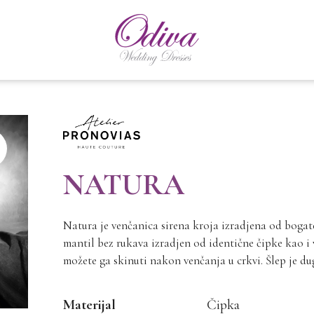
NATURA
Natura je venčanica sirena kroja izradjena od bogate
mantil bez rukava izradjen od identične čipke kao i 
možete ga skinuti nakon venčanja u crkvi. Šlep je dug
Materijal
Čipka