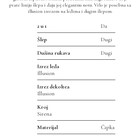
prate liniju šlepa i daju joj elegantnu notu. Vrlo je posebna sa
illusion izrezom na leđima i dugim šlepom.
2 u 1
Da
Šlep
Dugi
Dužina rukava
Dugi
Izrez leđa
Illusion
Izrez dekoltea
Illusion
Kroj
Sirena
Materijal
Čipka