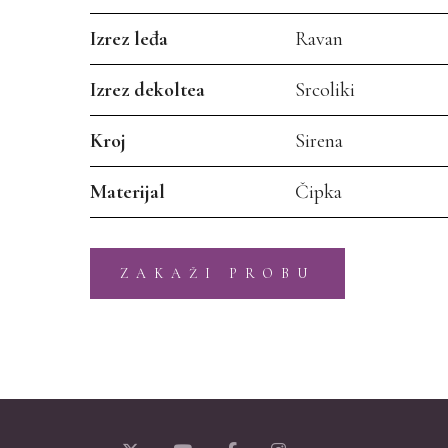
Izrez leđa
Ravan
Izrez dekoltea
Srcoliki
Kroj
Sirena
Materijal
Čipka
ZAKAŽI PROBU