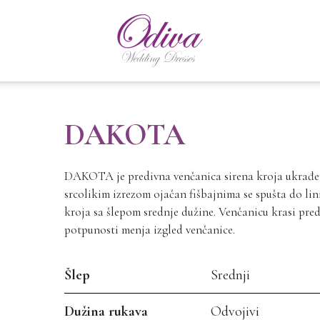
DAKOTA
DAKOTA je predivna venčanica sirena kroja ukrađena
srcolikim izrezom ojačan fišbajnima se spušta do lin
kroja sa šlepom srednje dužine. Venčanicu krasi pred
potpunosti menja izgled venčanice.
Šlep
Srednji
Dužina rukava
Odvojivi