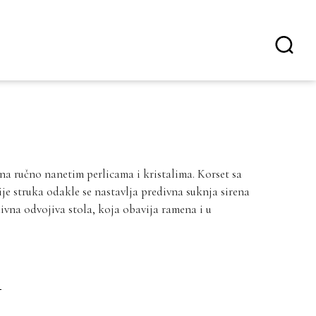
 ručno nanetim perlicama i kristalima. Korset sa
ije struka odakle se nastavlja predivna suknja sirena
ivna odvojiva stola, koja obavija ramena i u