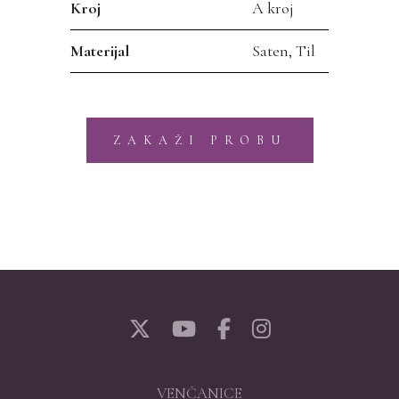
Kroj
A kroj
Materijal
Saten, Til
ZAKAŽI PROBU
VENČANICE