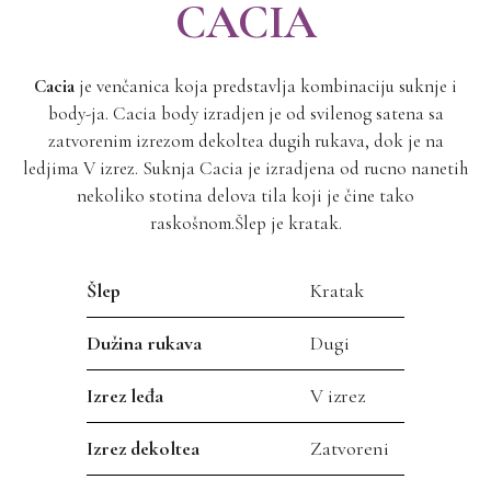
CACIA
Cacia
je venčanica koja predstavlja kombinaciju suknje i
body-ja. Cacia body izradjen je od svilenog satena sa
zatvorenim izrezom dekoltea dugih rukava, dok je na
ledjima V izrez. Suknja Cacia je izradjena od rucno nanetih
nekoliko stotina delova tila koji je čine tako
raskošnom.Šlep je kratak.
Šlep
Kratak
Dužina rukava
Dugi
Izrez leđa
V izrez
Izrez dekoltea
Zatvoreni