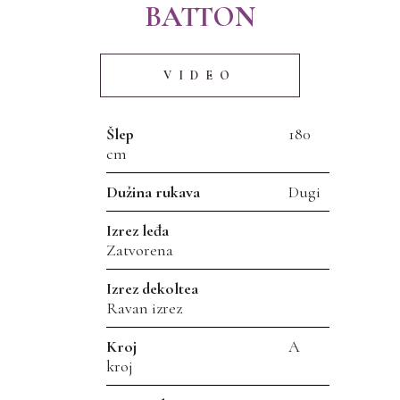
BATTON
VIDEO
Šlep
180
cm
Dužina rukava
Dugi
Izrez leđa
Zatvorena
Izrez dekoltea
Ravan izrez
Kroj
A
kroj