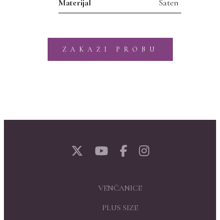
Materijal
Saten
ZAKAŽI PROBU
VENČANICE
PLUS SIZE