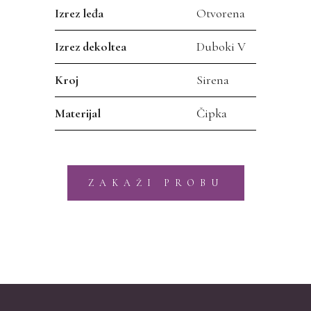
Izrez leđa
Otvorena
Izrez dekoltea
Duboki V
Kroj
Sirena
Materijal
Čipka
ZAKAŽI PROBU