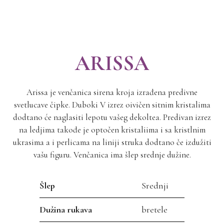
ARISSA
Arissa je venčanica sirena kroja izrađena predivne
svetlucave čipke. Duboki V izrez oivičen sitnim kristalima
dodtano će naglasiti lepotu vašeg dekoltea. Predivan izrez
na ledjima takođe je optočen kristaliima i sa kristlnim
ukrasima a i perlicama na liniji struka dodtano če izdužiti
vašu figuru. Venčanica ima šlep srednje dužine.
Šlep
Srednji
Dužina rukava
bretele