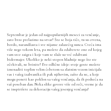
Septembar je jedan od najpopularnijih meseci za venčanje,
zato brzo prelazimo na stvar! Što se boja tiče, tu su crvena,
bordo, narandžasta i sve nijanse zalazećeg sunca. Cveća ima
više nego tokom leta, pa možete da odaberete ono od kojeg
vam srce zaigra i koje vam se slaže uz već odabrani
bidermajer. Ukoliko je neki stepen hladnije nego što ste
očekivali, ne brinite! Evo odlične ideje: svoje goste možete
iznenaditi toplim velim ćebetom sa zlatnim vezom inicijala
vas i vašeg izabranika ili pak njihovim, zašto da ne, a koje
mogu poneti kao poklon sa vašeg venčanja, da ih podseća na
vaš poseban dan. Neka slike govore više od reči, vreme je da
se inspirišete za dekoraciju vašeg jesenjeg venčanja!