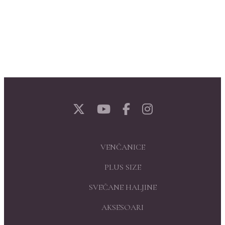
VENČANICE
PLUS SIZE
SVEČANE HALJINE
AKSESOARI