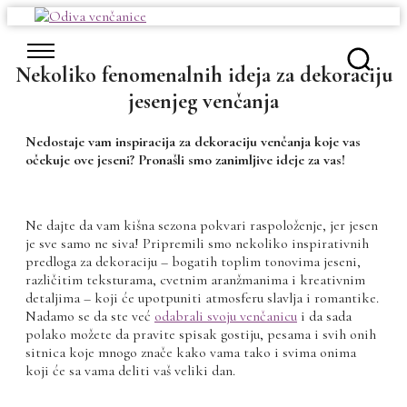
Skip
to
content
Nekoliko fenomenalnih ideja za dekoraciju
jesenjeg venčanja
Nedostaje vam inspiracija za dekoraciju venčanja koje vas
očekuje ove jeseni? Pronašli smo zanimljive ideje za vas!
Ne dajte da vam kišna sezona pokvari raspoloženje, jer jesen
je sve samo ne siva! Pripremili smo nekoliko inspirativnih
predloga za dekoraciju – bogatih toplim tonovima jeseni,
različitim teksturama, cvetnim aranžmanima i kreativnim
detaljima – koji će upotpuniti atmosferu slavlja i romantike.
Nadamo se da ste već
odabrali svoju venčanicu
i da sada
polako možete da pravite spisak gostiju, pesama i svih onih
sitnica koje mnogo znače kako vama tako i svima onima
koji će sa vama deliti vaš veliki dan.