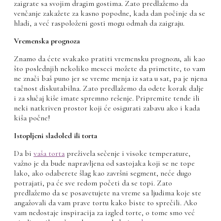
zaigrate sa svojim dragim gostima. Zato predlažemo da
venčanje zakažete za kasno popodne, kada dan počinje da se
hladi, a već raspoloženi gosti mogu odmah da zaigraju.
Vremenska prognoza
Znamo da ćete svakako pratiti vremensku prognozu, ali kao
što poslednjih nekoliko meseci možete da primetite, to vam
ne znači baš puno jer se vreme menja iz sata u sat, pa je njena
tačnost diskutabilna. Zato predlažemo da odete korak dalje
i za slučaj kiše imate spremno rešenje. Pripremite tende ili
neki natkriven prostor koji će osigurati zabavu ako i kada
kiša počne!
Istopljeni sladoled ili torta
Da bi
vaša torta
preživela sečenje i visoke temperature,
važno je da bude napravljena od sastojaka koji se ne tope
lako, ako odaberete šlag kao završni segment, neće dugo
potrajati, pa će sve redom početi da se topi. Zato
predlažemo da se posavetujete na vreme sa ljudima koje ste
angažovali da vam prave tortu kako biste to sprečili. Ako
vam nedostaje inspiracija za izgled torte, o tome smo već