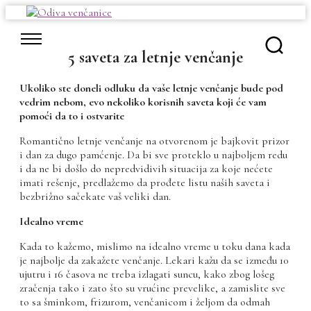
Skip
to
content
5 saveta za letnje venčanje
Ukoliko ste doneli odluku da vaše letnje venčanje bude pod
vedrim nebom, evo nekoliko korisnih saveta koji će vam
pomoći da to i ostvarite
Romantično letnje venčanje na otvorenom je bajkovit prizor
i dan za dugo pamćenje. Da bi sve proteklo u najboljem redu
i da ne bi došlo do nepredvidivih situacija za koje nećete
imati rešenje, predlažemo da prođete listu naših saveta i
bezbrižno sačekate vaš veliki dan.
Idealno vreme
Kada to kažemo, mislimo na idealno vreme u toku dana kada
je najbolje da zakažete venčanje. Lekari kažu da se između 10
ujutru i 16 časova ne treba izlagati suncu, kako zbog lošeg
zračenja tako i zato što su vrućine prevelike, a zamislite sve
to sa šminkom, frizurom, venčanicom i željom da odmah