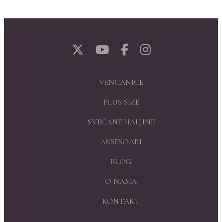
VENČANICE
PLUS SIZE
SVEČANE HALJINE
AKSESOARI
BLOG
O NAMA
KONTAKT