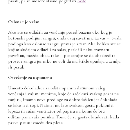
pisali, pa ih možete slasno pogledati
ovde
.
Oslonac je važan
Ako ste se odlučili za venčanje pored bazena oko kog je
betonski podijum za igru, onda ovaj savet nije za vas – tvrda
podloga kao oslonac za igru prava je stvar. Ali ukoliko ste se
kojim slučajem odlučili za salaš, park ili neku travnatu
površinu, možda obalu reke – postarajte se da obezbedite
prostor za igru jer niko ne voli da mu štikle upadaju u zemlju
ili pesak.
Osveženje za uspomenu
Umesto čokoladica sa odštampanim datumom vašeg
venčanja i vašim imenima, koje će sačekati svakog gosta na
tanjiru, imamo nove predloge za dobrodošlicu jer čokolada
se lako leti topi. Naime, možete svakom gostu pokloniti
lepezu ili ručni ventilator od papira na kome će biti
odštampana vaša poruka. Tome će se gosti obradovati kada
prave pauzu između dva plesa.