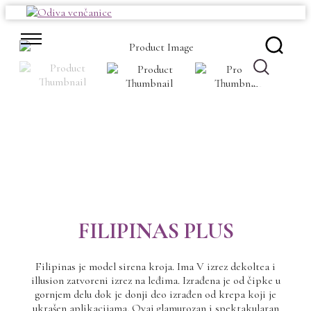
Skip
to
content
FILIPINAS PLUS
Filipinas je model sirena kroja. Ima V izrez dekoltea i
illusion zatvoreni izrez na leđima. Izrađena je od čipke u
gornjem delu dok je donji deo izrađen od krepa koji je
ukrašen aplikacijama. Ovaj glamurozan i spektakularan