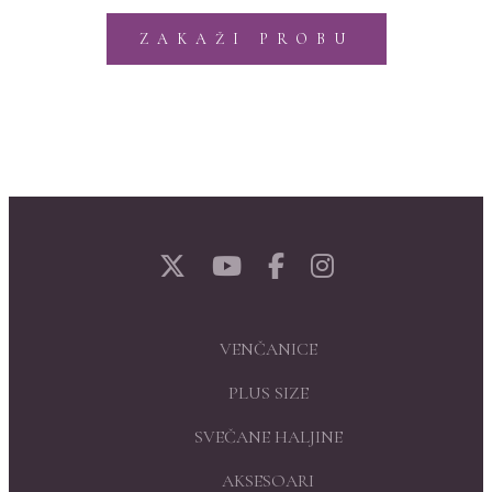
ZAKAŽI PROBU
VENČANICE
PLUS SIZE
SVEČANE HALJINE
AKSESOARI