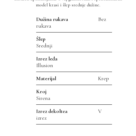
model krasi i šlep srednje dužine.
Dužina rukava
Bez
rukava
Šlep
Srednji
Izrez leđa
Illusion
Materijal
Krep
Kroj
Sirena
Izrez dekoltea
V
izrez