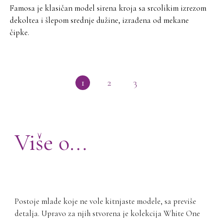
Famosa je klasičan model sirena kroja sa srcolikim izrezom
dekoltea i šlepom srednje dužine, izrađena od mekane
čipke.
1
2
3
Više o...
WHITE ONE
Postoje mlade koje ne vole kitnjaste modele, sa previše
detalja. Upravo za njih stvorena je kolekcija White One