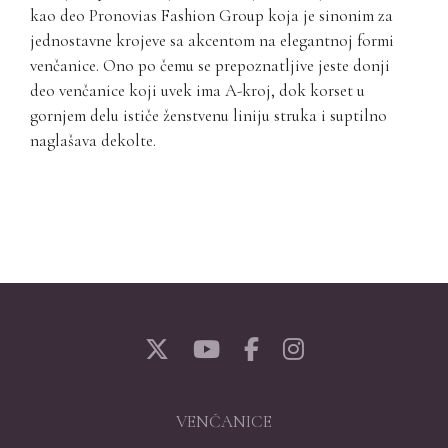
kao deo Pronovias Fashion Group koja je sinonim za
jednostavne krojeve sa akcentom na elegantnoj formi
venčanice. Ono po čemu se prepoznatljive jeste donji
deo venčanice koji uvek ima A-kroj, dok korset u
gornjem delu ističe ženstvenu liniju struka i suptilno
naglašava dekolte.
VENČANICE