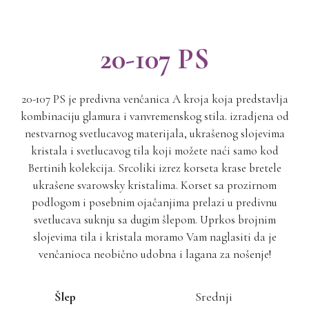
20-107 PS
20-107 PS je predivna venčanica A kroja koja predstavlja
kombinaciju glamura i vanvremenskog stila. izradjena od
nestvarnog svetlucavog materijala, ukrašenog slojevima
kristala i svetlucavog tila koji možete naći samo kod
Bertinih kolekcija. Srcoliki izrez korseta krase bretele
ukrašene svarowsky kristalima. Korset sa prozirnom
podlogom i posebnim ojačanjima prelazi u predivnu
svetlucava suknju sa dugim šlepom. Uprkos brojnim
slojevima tila i kristala moramo Vam naglasiti da je
venčanioca neobično udobna i lagana za nošenje!
Šlep
Srednji