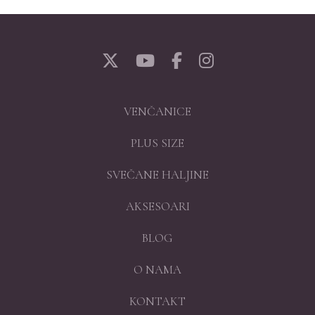
VENČANICE
PLUS SIZE
SVEČANE HALJINE
AKSESOARI
BLOG
O NAMA
KONTAKT