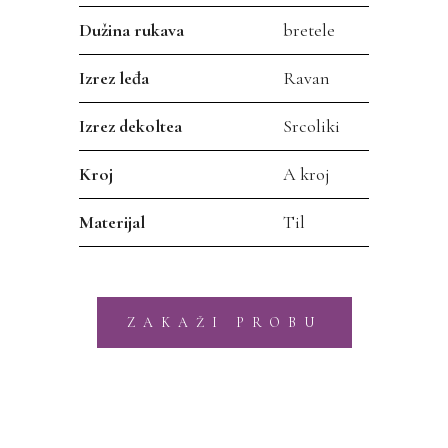
Dužina rukava
bretele
Izrez leđa
Ravan
Izrez dekoltea
Srcoliki
Kroj
A kroj
Materijal
Til
ZAKAŽI PROBU