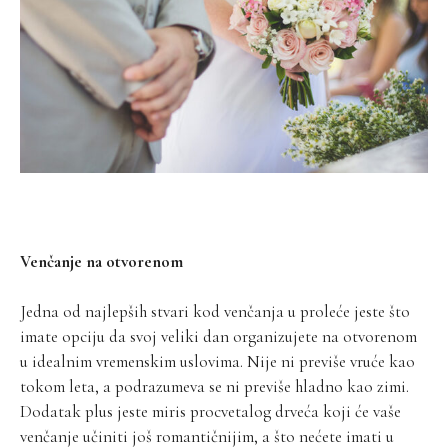
Venčanje na otvorenom
Jedna od najlepših stvari kod venčanja u proleće jeste što
imate opciju da svoj veliki dan organizujete na otvorenom
u idealnim vremenskim uslovima. Nije ni previše vruće kao
tokom leta, a podrazumeva se ni previše hladno kao zimi.
Dodatak plus jeste miris procvetalog drveća koji će vaše
venčanje učiniti još romantičnijim, a što nećete imati u