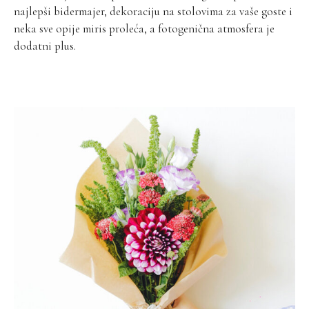
najlepši bidermajer, dekoraciju na stolovima za vaše goste i
neka sve opije miris proleća, a fotogenična atmosfera je
dodatni plus.