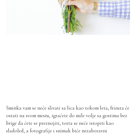
Šminka vam se neće slivati sa lica kao tokom leta, frizura će
ostati na svom mestu, igraćete do mile volje sa gostima bez
brige da ćete se preznojiti, torta se neće istopiti kao
sladoled, a fotografije i snimak biće nezaboravni