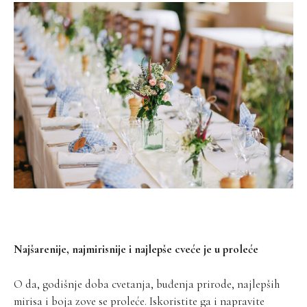
Najšarenije, najmirisnije i najlepše cveće je u proleće
O da, godišnje doba cvetanja, buđenja prirode, najlepših
mirisa i boja zove se proleće. Iskoristite ga i napravite