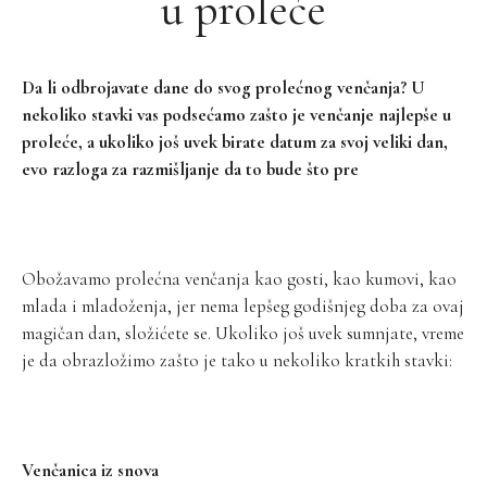
u proleće
Da li odbrojavate dane do svog prolećnog venčanja? U
nekoliko stavki vas podsećamo zašto je venčanje najlepše u
proleće, a ukoliko još uvek birate datum za svoj veliki dan,
evo razloga za razmišljanje da to bude što pre
Obožavamo prolećna venčanja kao gosti, kao kumovi, kao
mlada i mladoženja, jer nema lepšeg godišnjeg doba za ovaj
magičan dan, složićete se. Ukoliko još uvek sumnjate, vreme
je da obrazložimo zašto je tako u nekoliko kratkih stavki:
Venčanica iz snova