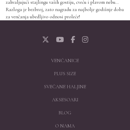
zahvaljujući stajlingu vaših gostiju, cveću i plavom nebu…
Razloga je bezbroj, zato nagradu za najbolje godišnje doba
za venčanja ubedljivo odnosi proleće!
VENČANICE
PLUS SIZE
SVEČANE HALJINE
AKSESOARI
BLOG
O NAMA