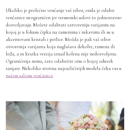
Ukoliko je prolećno venčanje vaš izbor, onda je odabir
venčanice neograničen jer vremenski uslovi to jednostavno
dozvoljavaju. Možete odabrati zatvoreniju varijantu na
kojoj je u fokusu čipka na ramenima i rukavima ili su u
akcentovani kristali i perlice. Možda je pak vaš izbor
otvorenija varijanta koja naglašava dekolte, ramena ili
leđa, a ni kratka verzija iznad kolena nije nedozvoljena.
Ograničenja nema, zato odaberite onu o kojoj oduvek
sanjate. Nekoliko stotina najrazličitijih modela čeka vas u
našem salonu venčanica
.