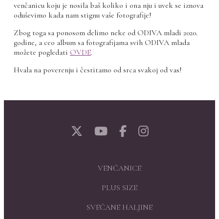
venčanicu koju je nosila baš koliko i ona nju i uvek se iznova
oduševimo kada nam stignu vaše fotografije!
Zbog toga sa ponosom delimo neke od ODIVA mladi 2020.
godine, a ceo album sa fotografijama svih ODIVA mlada
možete pogledati
OVDE
.
Hvala na poverenju i čestitamo od srca svakoj od vas!
VENČANICE
PLUS SIZE
SVEČANE HALJINE