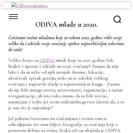
Skip
to
content
ODIVA mlade u 2020.
Čestitamo našim mladama koje su tokom 2020. godine rekle svoje
veliko da i održale svoje venčanje uprkos najneobičnijim uslovima
do sada!
Veliko bravo za
ODIVA
mlade koje su 2020. godine bile
hrabre i uporne i održale su svoje venčanje! Znamo da nije
lako i da su neke od njih menjale datume, lokacije,
skraćivale spisak gostiju, neke su se odrekle velikog
venčanja i napravile slavlje u najintimnijem krugu… Znamo
da nje bilo mnogo stresa, neizvesnosti, organizacije, a zatim
reorganizacije, ali isto tako znamo da su bile srećne,
nasmejane i vedre jer svom izabraniku govore čuveno
da
, a to
je ono što je najvažnije!
Još jednom čestitamo na venčanjima i veoma vam se
zahvaljujemo što nam šaljete fotografije sa venčanja koje s
ponosom delimo sa svima. Svaka od vas ulepšala je ODIVA