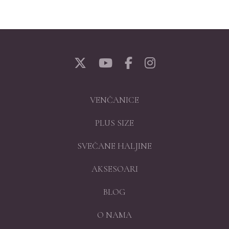
VENČANICE
PLUS SIZE
SVEČANE HALJINE
AKSESOARI
BLOG
O NAMA