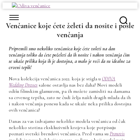
Skip
to
content
Venčanice koje ćete želeti da nosite i posle
venčanja
Pripremili smo nekoliko venčanica koje ćete voleti na dan
venčanja toliko da ćete poželeti da ih nosite i nakon venčanja ćim
se ukaže prilika koja ih je dostojna, a malo je reći da su idealne za
crveni tepih!
Nova kolekcija venčanica 2022. koja je stigla u
ODIVA
Wedding Dresses
salone ostavlja nas bez daha! Novi modeli
odišu filmskim glamurom, pa ih možete zamisliti na damama
sa crvenog tepiha, zato ne čudi želja naših dragih mlada da ih
i nakon venčanja ponesu kada se ukaže neka prilika dostojna
ovih venčanica!
Danas za vas izdvajamo nekoliko modela venčanica od čak
nekoliko stotina ekskluzivnih krojeva koje potpisuju
poznati svetski brendovi venčanica. Pred vama su
Pronovis
modeli iz nove kolekcije za 2022. godinu, a koji naglašavaju