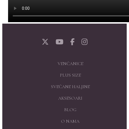
VENČANICE
PLUS SIZE
SVEČANE HALJINE
AKSESOARI
BLOG
O NAMA