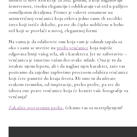
ženstvenost, visoku eleganciju i odslikavaju vaš stil u pažljivo
osmišljenim detaljima. Primer je valovit ornament na
asimetričnoj venčanici koja otkiva jedno rame ili srcoliki
izrez koji ističe dekolte, pa sve do čipke uobličene u boho
stil koji se provlači u novoj, elegantnoj formi.
Na vama je da odaberete onu koja vam je odmah zapala za
oko i sami se uverite na
probi venčanice
koja najviše
odgovara liniji vašeg tela, ali i karaktera. Jer ne zaboravite –
venčanica je izuzetno važan deo svake mlade. Ona je tu da
istakne njenu lepotu, ali i da naglasi njen karakter, zato vas
pozivamo da zajedno zaplovimo procesom odabira venčanice
koji ćete pamtiti do kraja života. Mi smo tu da uživate
svakom trenutku, od inspiracije, preko probe, pa sve do
izbora one prave venčanice koja će krasiti vaše fotografije sa
venčanja!
Zakažite svoj termin probe
, čekamo vas sa nestrpljenjem!