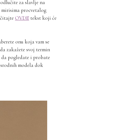
odlučite za slavlje na
i mirisima procvetalog
čitajte
OVDE
tekst koji će
aberete onu koja vam se
 da zakažete svoj termin
e da pogledate i probate
ko srodnih modela dok