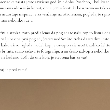
previsoke zaista jeste savršeno godišnje doba. Posebno, ukoliko se 
 merama ide u vašu korist, onda ćete uživati kako u vremenu tako 
m nedostaje inspiracije za venčanje na otvorenom, pogledajte i pro
 vam nekoliko ideja.
žnija stavka, zato predlažemo da pogledate našu top 10 listu i od
to ljubav na prvi pogled, čestitamo! Sve što treba da uradite jeste
e kako uživo izgleda model koji je osvojio vaše srce! Ukoliko želit
e brinite, samo sačuvajte fotografiju, a mi ćemo izdvojiti nekoli
 ne budemo došli do one koja je stvorena baš za vas!
maj je pred vama!