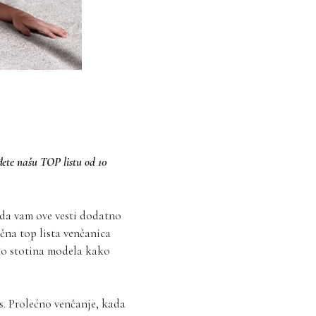
ete našu TOP listu od 10
 da vam ove vesti dodatno
čna top lista venčanica
iko stotina modela kako
s. Prolećno venčanje, kada