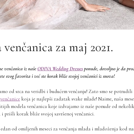
a venčanica za maj 2021.
ne venčanica iz naše
ODIVA Wedding Dresses
ponude, dovoljno je da prođ
e svog favorita i već ste korak bliže svojoj venčanici iz snova!
amo od srca na veridbi i budućem venčanju! Zato smo se potrudili
r
venčanice
koja je najlepši zadatak svake mlade! Naime, naša mese
ičitijih modela venčanica koje izdvajamo iz naše ponude od nekol
 i prišli korak bliže svojoj savršenoj venčanici.
jedan od omiljenih meseci za venčanja mlada i mladoženja kod na