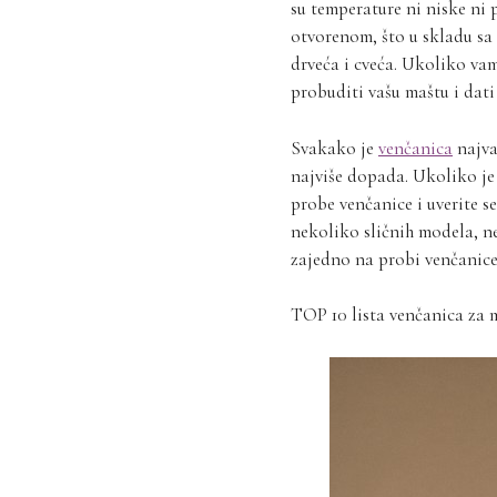
su temperature ni niske ni 
otvorenom, što u skladu sa
drveća i cveća. Ukoliko va
probuditi vašu maštu i dati
Svakako je
venčanica
najva
najviše dopada. Ukoliko je 
probe venčanice i uverite s
nekoliko sličnih modela, n
zajedno na probi venčanice
TOP 10 lista venčanica za 