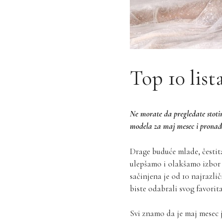
Top 10 list
Ne morate da pregledate stoti
modela za maj mesec i pronađet
Drage buduće mlade, čestit
ulepšamo i olakšamo izbo
sačinjena je od 10 najrazl
biste odabrali svog favorita
Svi znamo da je maj mesec 