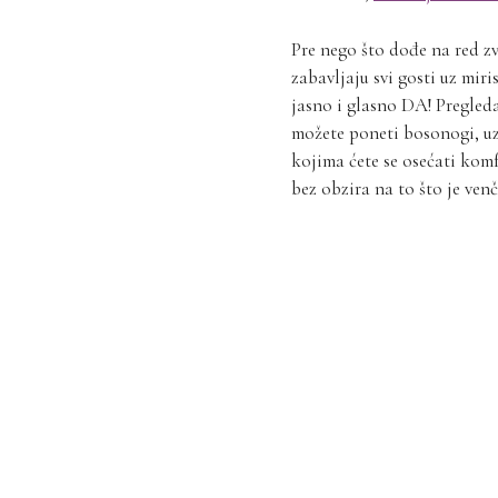
Pre nego što dođe na red z
zabavljaju svi gosti uz miri
jasno i glasno DA! Pregled
možete poneti bosonogi, uz
kojima ćete se osećati komf
bez obzira na to što je ven