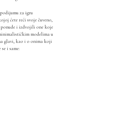
 podijumu za igru
ojoj ćete reći svoje čuveno,
ponude i izdvojili one koje
 minimalističkim modelima u
a glavi, kao i o onima koji
 se i same: