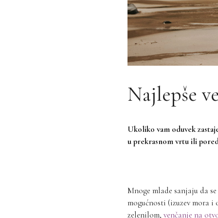
Najlepše ve
Ukoliko vam oduvek zastaje
u prekrasnom vrtu ili pore
Mnoge mlade sanjaju da se v
mogućnosti (izuzev mora i o
zelenilom,
venčanje na ot