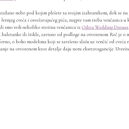
vezdano nebo pod kojim plešete sa svojim izabranikom, dok se na
s letnjeg cveća i osvežavajućeg pića, najpre vam treba venčanica u k
ali smo svih nekoliko stotina venčanica iz
Odiva Wedding Dresses
 baletanke ili štikle, zavisno od podloge na otvorenom. Reč je o
orno, o boho modelima koji se savršeno slažu uz venčić od cveća n
čanje na otvorenom kroz detalje daju notu ekstravagancije. Uverite