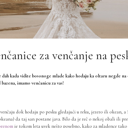
nčanice za venčanje na pesk
 dah kada vidite bosonoge mlade kako hodaju ka oltaru negde na ob
d bazena, imamo venčanicu za vas!
enčaju dok hodaju po pesku gledajući u reku, jezero ili okean, a 
keana) da taj san postane java. Bilo da je reč o nekoj obali ili 
vorenom
je tokom leta uvek nešto posebno, kako za mladence tako i