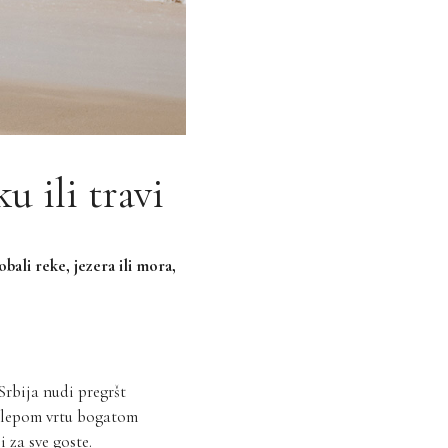
u ili travi
ali reke, jezera ili mora,
Srbija nudi pregršt
prelepom vrtu bogatom
 za sve goste.