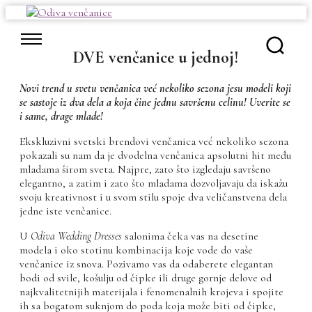
Skip
to
content
DVE venčanice u jednoj!
Novi trend u svetu venčanica već nekoliko sezona jesu modeli koji
se sastoje iz dva dela a koja čine jednu savršenu celinu! Uverite se
i same, drage mlade!
Ekskluzivni svetski brendovi venčanica već nekoliko sezona
pokazali su nam da je dvodelna venčanica apsolutni hit među
mladama širom sveta. Najpre, zato što izgledaju savršeno
elegantno, a zatim i zato što mladama dozvoljavaju da iskažu
svoju kreativnost i u svom stilu spoje dva veličanstvena dela
jedne iste venčanice.
U
Odiva Wedding Dresses
salonima čeka vas na desetine
modela i oko stotinu kombinacija koje vode do vaše
venčanice iz snova. Pozivamo vas da odaberete elegantan
bodi od svile, košulju od čipke ili druge gornje delove od
najkvalitetnijih materijala i fenomenalnih krojeva i spojite
ih sa bogatom suknjom do poda koja može biti od čipke,