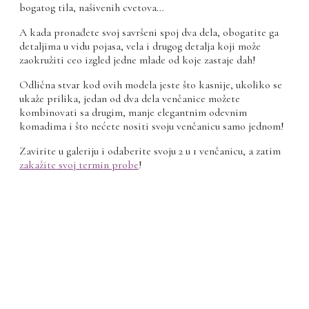
bogatog tila, našivenih cvetova…
A kada pronađete svoj savršeni spoj dva dela, obogatite ga
detaljima u vidu pojasa, vela i drugog detalja koji može
zaokružiti ceo izgled jedne mlade od koje zastaje dah!
Odlična stvar kod ovih modela jeste što kasnije, ukoliko se
ukaže prilika, jedan od dva dela venčanice možete
kombinovati sa drugim, manje elegantnim odevnim
komadima i što nećete nositi svoju venčanicu samo jednom!
Zavirite u galeriju i odaberite svoju 2 u 1 venčanicu, a zatim
zakažite svoj termin probe
!