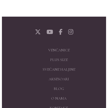
VENČANICE
PLUS SIZE
SVEČANE HALJINE
AKSESOARI
BLOG
O NAMA
KONTAKT