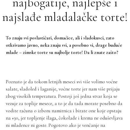
najbogatije, najlepše i
najslađe mladalačke torte!
To znaju svi poslastičari, domaćice, ali i sladokusci, zato
otkrivamo javno, neka znaju svi, a posebno vi, drage buduće
mlade – zimske torte su najbolje torte! Da li znate zašto?
Poznato je da tokom letnjih meseci svi više volimo voćne
salate, sladoled i laganije, voćne torte jer nam više prijaju
zbog visokih temperatura. Postoji još jedna stvar koja se
vezuje za toplije mesece, a to je da tada morate posebno da
vodite računa o izboru namirnica i birate one koje opstaju
na +30, jer topljenje šlaga, čokolade i krema ne oduševljava
ni mladence ni goste. Pogotovo ako je venčanje na