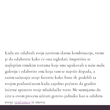
Kada ste odabrali svoju savršenu slasnu kombinaciju, vreme
je da odaberete kako će ona izgledati. Inspirišite se
najlepšim zimskim tortama koje smo upakovali u našu malu
galeriju i odaberite onu koja vam se najviše dopada, a
zatim sačuvajte svoje favorite kako biste ih podelili sa
svojim poslastičarom kada zajedno počnete da gradite
šećerne spratove svoje mladalačke torte. Ne sumnjamo da
ćete u ovom procesu uživati gotovo jednako kao u odabiru
svoje
venčanice
iz snova.