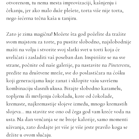
otvorenom, tu nema mesta improvizaciji, kašnjenju i
čekanju, jer ako malo duže plešete, torta više nije torta,
nego šećerna tečna kaša u tanjiru.
Zato je zima magična! Možete šta god poželite da tražite
svom majstoru za torte, pa pustite slobodno, najslobodnije
mašti na volju i stvorite svoj slatki svet u torti koja će
uveličati i zasladiti vaš poseban dan. Inspirišite se na sve
strane, počnite od naše galerije, pa nastavite na
Pineterestu
,
pređite na društvene mreže, sve do poslastičara na ćošku
koji generacijama kuje zanat i sklopite vašu savršenu
kombinaciju slasnih ukusa. Birajte slobodno karamelu,
topljenu ili mrvljenju čokoladu, kore od čokolade,
kremaste, najkremastije slojeve između, mnogo kremastih
slojeva… ma stavite sve ono od čega god vam kreće voda na
usta. Na dan venčanja se ne broje kalorije, samo momenti
uživanja, zato dodajte jer više je više jeste pravilo koga se
držite u ovom slučaju.