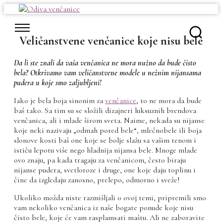
Skip
to
content
Veličanstvene venčanice koje nisu bele
Da li ste znali da vaša venčanica ne mora nužno da bude čisto
bela? Otkrivamo vam veličanstvene modele u nežnim nijansama
pudera u koje smo zaljubljeni!
Iako je bela boja sinonim za
venčanice
, to ne mora da bude
baš tako. Sa tim su se složili dizajneri luksuznih brendova
venčanica, ali i mlade širom sveta. Naime, nekada su nijanse
koje neki nazivaju „odmah pored bele“, mlečnobele ili boja
slonove kosti baš one koje se bolje slažu sa vašim tenom i
ističu lepotu više nego hladnija nijansa bele. Mnoge mlade
ovo znaju, pa kada tragaju za venčanicom, često biraju
nijanse pudera, svetloroze i druge, one koje daju toplinu i
čine da izgledaju zanosno, prelepo, odmorno i sveže!
Ukoliko možda niste razmišljali o ovoj temi, pripremili smo
vam nekoliko venčanica iz naše bogate ponude koje nisu
čisto bele, koje će vam rasplamsati maštu. Ali ne zaboravite