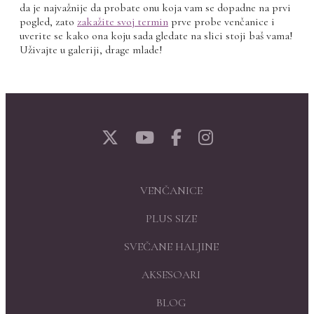
da je najvažnije da probate onu koja vam se dopadne na prvi
pogled, zato
zakažite svoj termin
prve probe venčanice i
uverite se kako ona koju sada gledate na slici stoji baš vama!
Uživajte u galeriji, drage mlade!
VENČANICE
PLUS SIZE
SVEČANE HALJINE
AKSESOARI
BLOG