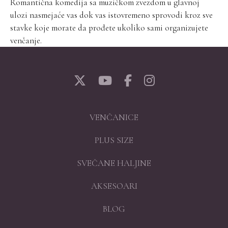
Romantična komedija sa muzičkom zvezdom u glavnoj
ulozi nasmejaće vas dok vas istovremeno sprovodi kroz sve
stavke koje morate da prođete ukoliko sami organizujete
venčanje.
VENČANICE
PLUS SIZE
SVEČANE HALJINE
AKSESOARI
BLOG