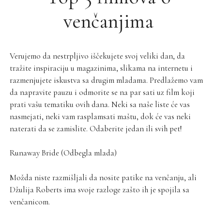
venčanjima
Verujemo da nestrpljivo iščekujete svoj veliki dan, da
tražite inspiraciju u magazinima, slikama na internetu i
razmenjujete iskustva sa drugim mladama. Predlažemo vam
da napravite pauzu i odmorite se na par sati uz film koji
prati vašu tematiku ovih dana. Neki sa naše liste će vas
nasmejati, neki vam rasplamsati maštu, dok će vas neki
naterati da se zamislite. Odaberite jedan ili svih pet!
Runaway Bride (Odbegla mlada)
Možda niste razmišljali da nosite patike na venčanju, ali
Džulija Roberts ima svoje razloge zašto ih je spojila sa
venčanicom.