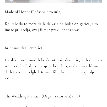
Made of Honor (Počasna deveruša)
Ko kaže da to mora da bude vaša najbolja drugarica, ako
imate prijatelja, ovaj film je pravi izbor za vas.
Bridesmaids (Deveruše)
Ukoliko niste smislili ko će biti vaše deveruše, da li će imati
iste ili slične haljine i koje će boje biti, onda nema dileme
da li treba da odgledate ovaj film, koji će žene najbolje
razumeti.
The Wedding Planner (Organizator venčanja)