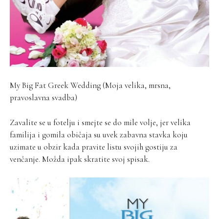
My Big Fat Greek Wedding (Moja velika, mrsna,
pravoslavna svadba)
Zavalite se u fotelju i smejte se do mile volje, jer velika
familija i gomila običaja su uvek zabavna stavka koju
uzimate u obzir kada pravite listu svojih gostiju za
venčanje. Možda ipak skratite svoj spisak.